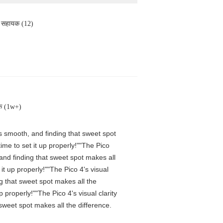
सहायक (12)
क (1w+)
is smooth, and finding that sweet spot
me to set it up properly!""The Pico
 and finding that sweet spot makes all
t up properly!""The Pico 4's visual
ng that sweet spot makes all the
properly!""The Pico 4's visual clarity
 sweet spot makes all the difference.