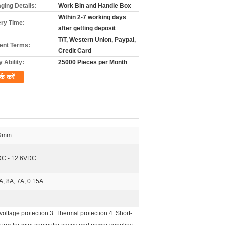
ging Details:
Work Bin and Handle Box
Within 2-7 working days
ery Time:
after getting deposit
T/T, Western Union, Paypal,
nt Terms:
Credit Card
 Ability:
25000 Pieces per Month
र्क करें
29mm
DC - 12.6VDC
A, 8A, 7A, 0.15A
tage protection 3. Thermal protection 4. Short-