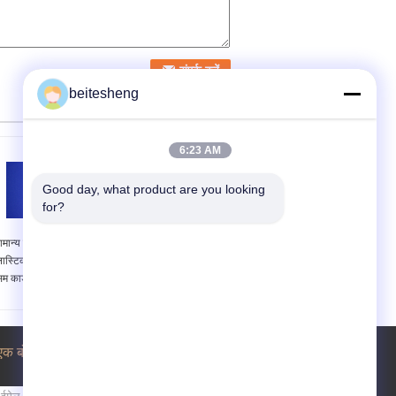
beitesheng
6:23 AM
Good day, what product are you looking 
for?
ामान्य मोबाइल फोन के लिए
3FF नैनो माइक्रो सिम कार्ड
्लास्टिक ABS काले माइक्रो
अडैप्टर मिनी ब्लैक 1.5 x 2.5
िम कार्ड अडैप्टर
सेमी iPhone के लिए
एक बोली का अनुरोध