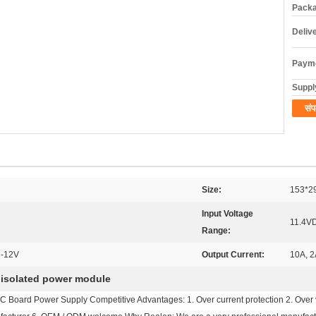
Packa
Deliv
Payme
Supply
संप
Size:
153*
Input Voltage
11.4V
Range:
 -12V
Output Current:
10A, 2
 isolated power module
oard Power Supply Competitive Advantages: 1. Over current protection 2. Over vol