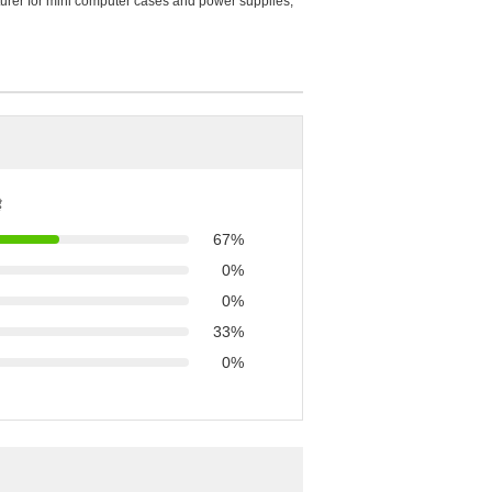
urer for mini computer cases and power supplies,
ै
67%
0%
0%
33%
0%