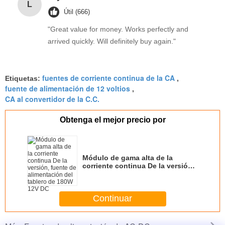
L
manual adjustment is smooth, and finding that
Útil (666)
sweet spot makes all the difference. No more eye
"Great value for money. Works perfectly and
strain during long sessions. Highly recommend
arrived quickly. Will definitely buy again."
taking the time to set it up properly!""The Pico 4's
visual clarity is fantastic once you dial in the IPD
correctly. The manual adjustment is smooth, and
fuentes de corriente continua de la CA
Etiquetas:
,
finding that sweet spot makes all the difference.
fuente de alimentación de 12 voltios
,
No more eye strain during long sessions. Highly
CA al convertidor de la C.C.
recommend taking the time to set it up
properly!""The Pico 4's visual clarity is fantastic
Obtenga el mejor precio por
once you dial in the IPD correctly. The manual
adjustment is smooth, and finding that sweet spot
makes all the difference. No more eye strain
Módulo de gama alta de la
during long sessions. Highly r
corriente continua De la versión,
fuente de alimentación del
tablero de 180W 12V DC
Continuar