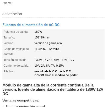
fuente:
descripción
Fuentes de alimentación de AC-DC
Potencia de salida:
180W
Tamaño:
153*29m m
Versión:
Versión de gama alta
Gama de voltaje de
11.4VDC - 12.6VDC
entrada:
Tensión de salida:
+3.3V, +5VSB, +5V, +12V, -12V
Corriente de salida:
10A, 2A, 8A, 7A, 0.15A
módulo de la C.C. de la C.C.
Alta luz:
,
DC-DC aisló el módulo de poder
Módulo de gama alta de la corriente continua De la
versión, fuente de alimentación del tablero de 180W 12V
DC
Ventajas competitivas:
Sobre la protección actual
1.