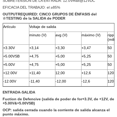
SOBRETENSIÓN DE LA ENTRADA: 12.0Vmax@12VDC
EFICACIA DEL TRABAJO: el ≥85%
OUTPUTREQUIRED: CINCO GRUPOS DE ÉNFASIS del
☆TESTING de la SALIDA de PODER
Artículo
Voltaje de salida
minuto (V)
avg (V)
máximo (V)
rippl
(miliv
+3.30V
+3,14
+3,30
+3,47
50
+5.00VSB
+4,75
+5,00
+5,25
50
+5.00V
+4,75
+5,00
+5,25
50
+12.00V
+11,40
12,00
+12,6
120
-12.00V
-11,40
-12,00
-12,6
120
ENTRADA-SALIDA
Fuction de Defencive (salida de poder de for+3.3V, de +12V, de
+5.00V&+5.00VSB)
OCP: salida cerrada cuando la corriente de salida alcanza el
punto máximo.