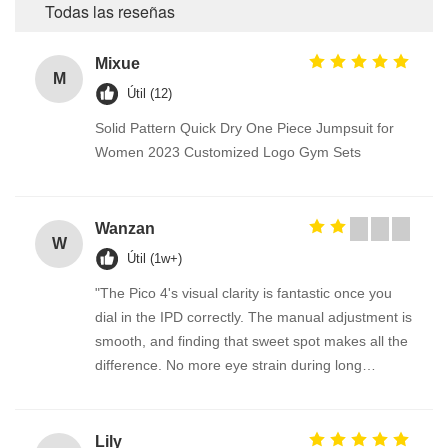
Todas las reseñas
Mixue
M
Útil (12)
Solid Pattern Quick Dry One Piece Jumpsuit for
Women 2023 Customized Logo Gym Sets
Wanzan
W
Útil (1w+)
"The Pico 4's visual clarity is fantastic once you
dial in the IPD correctly. The manual adjustment is
smooth, and finding that sweet spot makes all the
difference. No more eye strain during long
sessions. Highly recommend taking the time to set
it up properly!""The Pico 4's visual clarity is
fantastic once you dial in the IPD correctly. The
Lily