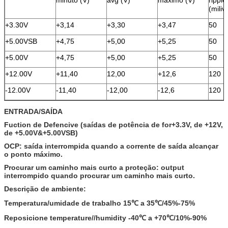
(milivo
+3.30V
+3,14
+3,30
+3,47
50
+5.00VSB
+4,75
+5,00
+5,25
50
+5.00V
+4,75
+5,00
+5,25
50
+12.00V
+11,40
12,00
+12,6
120
-12.00V
-11,40
-12,00
-12,6
120
ENTRADA/SAÍDA
Fuction de Defencive (saídas de potência de for+3.3V, de +12V,
de +5.00V&+5.00VSB)
OCP: saída interrompida quando a corrente de saída alcançar
o ponto máximo.
Procurar um caminho mais curto a proteção: output
interrompido quando procurar um caminho mais curto.
Descrição de ambiente:
Temperatura/umidade de trabalho 15℃ a 35℃/45%-75%
Reposicione temperature//humidity -40℃ a +70℃/10%-90%