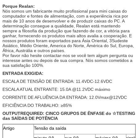
Porque Realan:
Nós somos um fabricante muito profissional para mini caixas do
computador e fontes de alimentação, com a experiência rica por
mais de 10 anos de desenvolver e de produzir caixas do PC. A
determinação consegue a qualidade, Realan está mantendo
sempre a filosofia da produção que fazendo de cor, a vitória para
ganhar, fornecendo os produtos mais altos avalia a cooperação. E
nossos produtos foram exportados para Ásia Oriental, 3Sudeste
Asiático, Médio Oriente, America do Norte, Ámérica do Sul, Europa,
África, Austrália e outros países.
Por favor não hesite contactar-nos se você tem algum pergunta ou
interesse antes ou depois de sua compra. Nós somos cometidos a
sua satisfação 100%.
ENTRADA EXIGIDA:
ESCALA DE TENSÃO DE ENTRADA: 11.4VDC-12.6VDC
ESCALA ATUAL ENTRANTE: 15.0A @11.2VDC máximo
CORRENTE DE AFLUÊNCIA DA ENTRADA: 12.0Vmax@12VDC
EFICIÊNCIA DO TRABALHO: ≥85%
OUTPUTREQUIRED: CINCO GRUPOS DE ÊNFASE do ☆TESTING
das SAÍDAS DE POTÊNCIA
Artigo
Tensão da saída
minuto (V)
avg (V)
máximo (V)
rippl