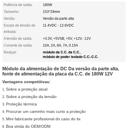
Potência de saída:
180W
Tamanho:
153*29mm
Versão:
Versão da parte alta
Escala de tensão de
11.4VDC - 12.6VDC
entrada:
A tensão de saída:
+3.3V, +5VSB, +5V, +12V, -12V
Corrente de saída:
10A, 2A, 8A, 7A, 0.15A
módulo da C.C. da C.C.
Realçar:
,
módulo de poder isolado C.C.-C.C.
Módulo da alimentação de DC Da versão da parte alta,
fonte de alimentação da placa da C.C. de 180W 12V
Vantagens competitivas:
Sobre a proteção atual
1.
Sobre a proteção da tensão
2.
Proteção térmica
3.
Procurar um caminho mais curto a proteção
4.
Mini fabricante profissional do caso do itx
5.
Boa vinda do OEM/ODM
6.