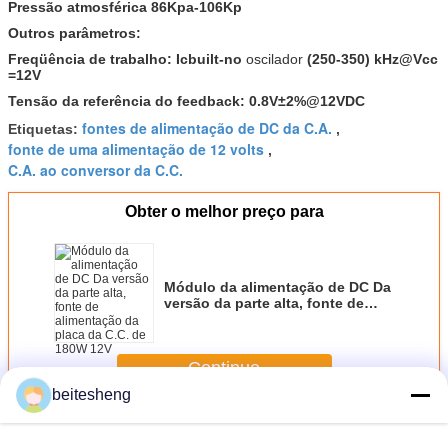
Pressão atmosférica 86Kpa-106Kp
Outros parâmetros:
Freqüência de trabalho: Icbuilt-no
oscilador
(250-350) kHz@Vcc
=12V
Tensão da referência do feedback: 0.8V±2%@12VDC
fontes de alimentação de DC da C.A.
Etiquetas:
,
fonte de uma alimentação de 12 volts
,
C.A. ao conversor da C.C.
Obter o melhor preço para
Módulo da alimentação de DC Da
versão da parte alta, fonte de
alimentação da placa da C.C. de
180W 12V
Continue
beitesheng
Fontes de alimentação de AC-DC
Mais