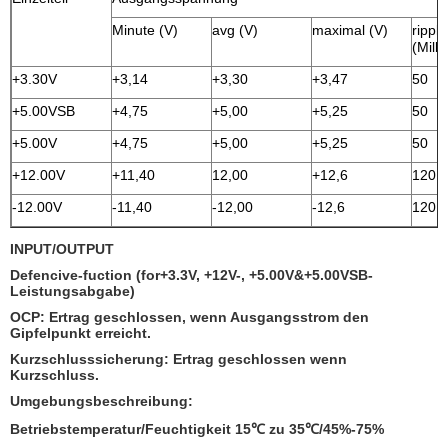
Minute (V)
avg (V)
maximal (V)
rippl
(Milliv
+3.30V
+3,14
+3,30
+3,47
50
+5.00VSB
+4,75
+5,00
+5,25
50
+5.00V
+4,75
+5,00
+5,25
50
+12.00V
+11,40
12,00
+12,6
120
-12.00V
-11,40
-12,00
-12,6
120
INPUT/OUTPUT
Defencive-fuction (for+3.3V, +12V-, +5.00V&+5.00VSB-
Leistungsabgabe)
OCP: Ertrag geschlossen, wenn Ausgangsstrom den
Gipfelpunkt erreicht.
Kurzschlusssicherung: Ertrag geschlossen wenn
Kurzschluss.
Umgebungsbeschreibung:
Betriebstemperatur/Feuchtigkeit 15℃ zu 35℃/45%-75%