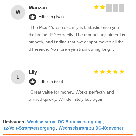
Wanzan
W
Hilfreich (1w+)
"The Pico 4's visual clarity is fantastic once you
dial in the IPD correctly. The manual adjustment is
smooth, and finding that sweet spot makes all the
difference. No more eye strain during long
sessions. Highly recommend taking the time to set
it up properly!""The Pico 4's visual clarity is
fantastic once you dial in the IPD correctly. The
Lily
L
manual adjustment is smooth, and finding that
Hilfreich (666)
sweet spot makes all the difference. No more eye
"Great value for money. Works perfectly and
strain during long sessions. Highly recommend
arrived quickly. Will definitely buy again."
taking the time to set it up properly!""The Pico 4's
visual clarity is fantastic once you dial in the IPD
correctly. The manual adjustment is smooth, and
Wechselstrom-DC-Stromversorgung
Umbauten:
,
finding that sweet spot makes all the difference.
12-Volt-Stromversorgung
Wechselstrom zu DC-Konverter
,
No more eye strain during long sessions. Highly