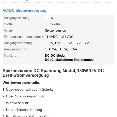
AC-DC Stromversorgung
Ausgangsleistung:
180W
Größe:
153*29mm
Version:
Spitzenversion
Eingangsspannungsbereich:
11.4VDC - 12.6VDC
Ausgangsspannung:
+3.3V, +5VSB, +5V, +12V, -12V
Ausgangsstrom:
10A, 2A, 8A, 7A, 0.15A
DC-DC-Modul
Markieren:
,
DCdC lokalisiertes Energiemodul
Spitzenversion DC Spannung Modul, 180W 12V DC-
Brett-Stromversorgung
Wettbewerbsvorteile:
Über gegenwärtigem Schutz
1.
Über Spannungsschutz
2.
Wärmeschutz
3.
Kurzschlusssicherung
4.
Berufsminiitx-Fallhersteller
5.