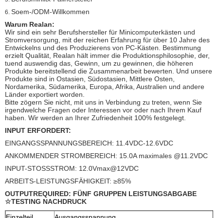
Soem-/ODM-Willkommen
6.
Warum Realan:
Wir sind ein sehr Berufshersteller für Minicomputerkästen und
Stromversorgung, mit der reichen Erfahrung für über 10 Jahre des
Entwickelns und des Produzierens von PC-Kästen. Bestimmung
erzielt Qualität, Realan hält immer die Produktionsphilosophie, der,
tuend auswendig das, Gewinn, um zu gewinnen, die höheren
Produkte bereitstellend die Zusammenarbeit bewerten. Und unsere
Produkte sind in Ostasien, Südostasien, Mittlere Osten,
Nordamerika, Südamerika, Europa, Afrika, Australien und andere
Länder exportiert worden.
Bitte zögern Sie nicht, mit uns in Verbindung zu treten, wenn Sie
irgendwelche Fragen oder Interessen vor oder nach Ihrem Kauf
haben. Wir werden an Ihrer Zufriedenheit 100% festgelegt.
INPUT ERFORDERT:
EINGANGSSPANNUNGSBEREICH: 11.4VDC-12.6VDC
ANKOMMENDER STROMBEREICH: 15.0A maximales @11.2VDC
INPUT-STOSSSTROM: 12.0Vmax@12VDC
ARBEITS-LEISTUNGSFÄHIGKEIT: ≥85%
OUTPUTREQUIRED: FÜNF GRUPPEN LEISTUNGSABGABE
☆TESTING NACHDRUCK
Einzelteil
Ausgangsspannung