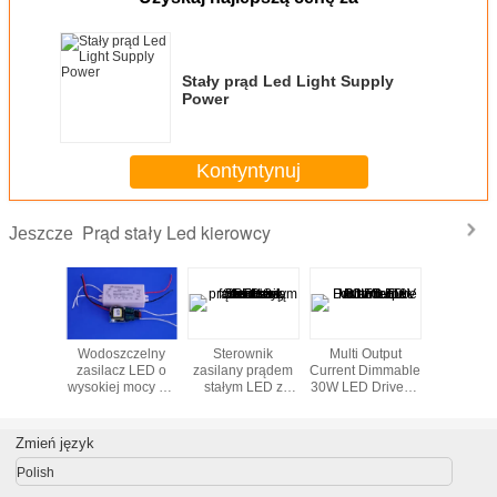
Stały prąd Led Light Supply
Power
Kontyntynuj
Prąd stały Led kierowcy
Jeszcze
ja Nano
Wodoszczelny
Sterownik
Multi Output
Telefon N
 Normal
zasilacz LED o
zasilany prądem
Current Dimmable
do Micr
dapter
wysokiej mocy do
stałym LED z
30W LED Driver 1
Adap
prądu stałego Do
obudową
- 10V For LED
12W oświetlenia
formowaną
Tube
punktowego
Standard ROHS
Zmień język
Polish