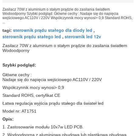
Zasilacz 70W z aluminium o stałym prądzie do zasilania światłem
Wodoodporny Szybki podgląd: Główne cechy : Nadaje się do napięcia
wejściowego AC110V / 220V Współczynnik mocy wynosi> 0,9 Standard ROHS,
...
sterownik prądu stałego dla diody led
tagi:
,
sterownik prądu stałego led
sterownik led 12v
,
Zasilacz 70W z aluminium o stałym prądzie do zasilania światłem
Wodoodporny
Szybki podgląd:
Główne cechy :
Nadaje się do napięcia wejściowego AC110V / 220V
Współczynnik mocy wynosi> 0,9
Standard ROHS, certyfikat CE
Łatwa regulacja wyjścia prądu stałego dla świateł led
Model nr: AT1751
Opis:
1. Zastosowanie modułu 10x7w LED PCB.
2. Wodoodporna z aluminiową obudową lub plastikową obudową