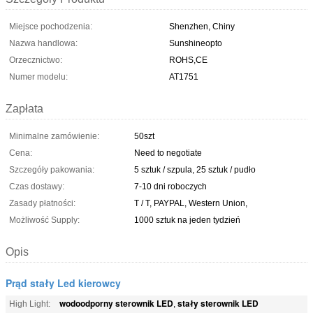
Miejsce pochodzenia:
Shenzhen, Chiny
Nazwa handlowa:
Sunshineopto
Orzecznictwo:
ROHS,CE
Numer modelu:
AT1751
Zapłata
Minimalne zamówienie:
50szt
Cena:
Need to negotiate
Szczegóły pakowania:
5 sztuk / szpula, 25 sztuk / pudło
Czas dostawy:
7-10 dni roboczych
Zasady płatności:
T / T, PAYPAL, Western Union,
Możliwość Supply:
1000 sztuk na jeden tydzień
Opis
Prąd stały Led kierowcy
wodoodporny sterownik LED
stały sterownik LED
High Light:
,