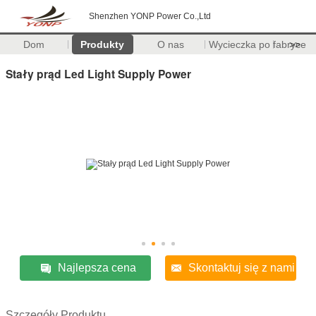
Shenzhen YONP Power Co.,Ltd
Dom
Produkty
O nas
Wycieczka po fabryce
>>
Stały prąd Led Light Supply Power
Najlepsza cena
Skontaktuj się z nami
Szczegóły Produktu