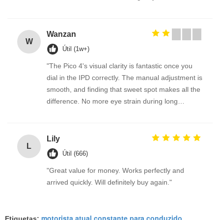
Wanzan
W
Útil (1w+)
"The Pico 4's visual clarity is fantastic once you
dial in the IPD correctly. The manual adjustment is
smooth, and finding that sweet spot makes all the
difference. No more eye strain during long
sessions. Highly recommend taking the time to set
it up properly!""The Pico 4's visual clarity is
fantastic once you dial in the IPD correctly. The
Lily
L
manual adjustment is smooth, and finding that
Útil (666)
sweet spot makes all the difference. No more eye
"Great value for money. Works perfectly and
strain during long sessions. Highly recommend
arrived quickly. Will definitely buy again."
taking the time to set it up properly!""The Pico 4's
visual clarity is fantastic once you dial in the IPD
correctly. The manual adjustment is smooth, and
motorista atual constante para conduzido
Etiquetas:
,
finding that sweet spot makes all the difference.