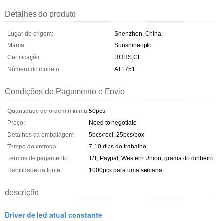
Detalhes do produto
Lugar de origem:
Shenzhen, China.
Marca:
Sunshineopto
Certificação:
ROHS,CE
Número do modelo:
AT1751
Condições de Pagamento e Envio
Quantidade de ordem mínima:
50pcs
Preço:
Need to negotiate
Detalhes da embalagem:
5pcs/reel, 25pcs/box
Tempo de entrega:
7-10 dias do trabalho
Termos de pagamento:
T/T, Paypal, Western Union, grama do dinheiro
Habilidade da fonte:
1000pcs para uma semana
descrição
Driver de led atual constante