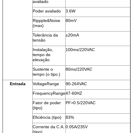
avaliado
Poder avaliado
3.6W
Rippple&Noise
80mV
(max)
Tolerância da
±20mA
tensão
Instalação,
100ms/220VAC
tempo de
elevação
Sustente o
80ms/220VAC
tempo (o tipo.)
Entrada
VoltageRange
90-264VAC
FrequencyRange
47-60HZ
Fator de poder
PF>0.5/220VAC
(tipo)
Eficiência (tipo)
83%
Corrente da C.A.
0.05A/235V
(tipo)