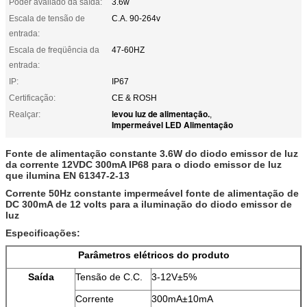
Poder avaliado da saída:
3.6w
Escala de tensão de
C.A. 90-264v
entrada:
Escala de freqüência da
47-60HZ
entrada:
IP:
IP67
Certificação:
CE & ROSH
levou luz de alimentação.
Realçar:
,
Impermeável LED Alimentação
Fonte de alimentação constante 3.6W do diodo emissor de luz
da corrente 12VDC 300mA IP68 para o diodo emissor de luz
que ilumina EN 61347-2-13
Corrente 50Hz constante impermeável fonte de alimentação de
DC 300mA de 12 volts para a iluminação do diodo emissor de
luz
Especificações:
Parâmetros elétricos do produto
Saída
Tensão de C.C.
3-12V±5%
Corrente
300mA±10mA