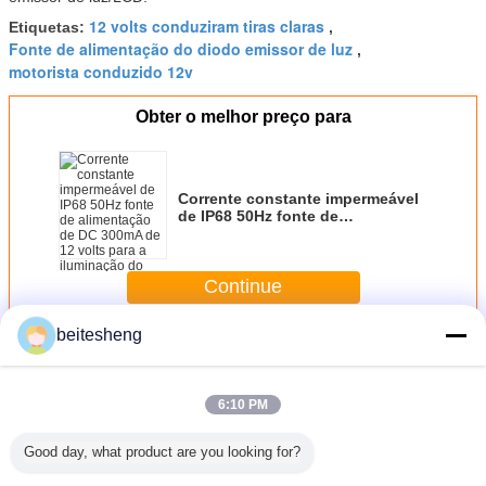
12 volts conduziram tiras claras
Etiquetas:
,
Fonte de alimentação do diodo emissor de luz
,
motorista conduzido 12v
Obter o melhor preço para
Corrente constante impermeável
de IP68 50Hz fonte de
alimentação de DC 300mA de 12
volts para a iluminação do diodo
emissor de luz
Continue
beitesheng
Mais
Fonte de alimentação do diodo emissor de luz de 12 volts
6:10 PM
Good day, what product are you looking for?
 FCC de
Procurar um
300mA 3W - fonte
fonte de
A font