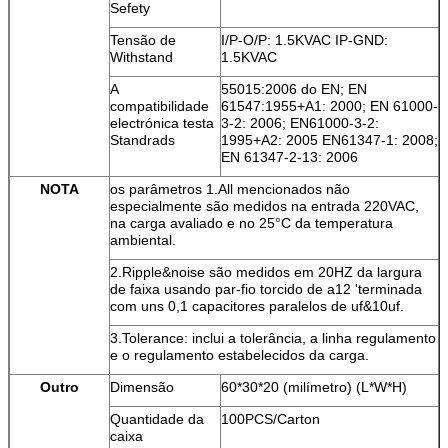
Sefety
Tensão de
I/P-O/P: 1.5KVAC IP-GND:
Withstand
1.5KVAC
A
55015:2006 do EN; EN
compatibilidade
61547:1955+A1: 2000; EN 61000-
electrónica testa
3-2: 2006; EN61000-3-2:
Standrads
1995+A2: 2005 EN61347-1: 2008;
EN 61347-2-13: 2006
NOTA
os parâmetros 1.All mencionados não
especialmente são medidos na entrada 220VAC,
na carga avaliado e no 25°C da temperatura
ambiental.
2.Ripple&noise são medidos em 20HZ da largura
de faixa usando par-fio torcido de a12 'terminada
com uns 0,1 capacitores paralelos de uf&10uf.
3.Tolerance: inclui a tolerância, a linha regulamento
e o regulamento estabelecidos da carga.
Outro
Dimensão
60*30*20 (milímetro) (L*W*H)
Quantidade da
100PCS/Carton
caixa