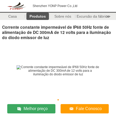
Shenzhen YONP Power Co.,Ltd
Casa
Produtos
Sobre nós
Excursão da fábrica
>>
Corrente constante impermeável de IP68 50Hz fonte de
alimentação de DC 300mA de 12 volts para a iluminação
do diodo emissor de luz
Melhor preço
Fale Conosco