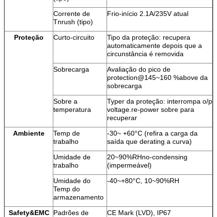
Corrente de
Frio-início 2.1A/235V atual
Tnrush (tipo)
Proteção
Curto-circuito
Tipo da proteção: recupera
automaticamente depois que a
circunstância é removida
Sobrecarga
Avaliação do pico de
protection@145~160 %above da
sobrecarga
Sobre a
Typer da proteção: interrompa o/p
temperatura
voltage.re-power sobre para
recuperar
Ambiente
Temp de
-30~ +60°C (refira a carga da
trabalho
saída que derating a curva)
Umidade de
20~90%RHno-condensing
trabalho
(impermeável)
Umidade do
-40~+80°C, 10~90%RH
Temp do
armazenamento
Safety&EMC
Padrões de
CE Mark (LVD), IP67