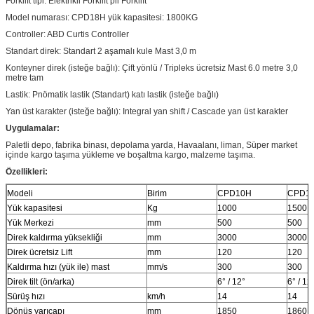
Forklift tipi: Elektrikli Forklift pil Forklift
Model numarası: CPD18H yük kapasitesi: 1800KG
Controller: ABD Curtis Controller
Standart direk: Standart 2 aşamalı kule Mast 3,0 m
Konteyner direk (isteğe bağlı): Çift yönlü / Tripleks ücretsiz Mast 6.0 metre 3,0
metre tam
Lastik: Pnömatik lastik (Standart) katı lastik (isteğe bağlı)
Yan üst karakter (isteğe bağlı): Integral yan shift / Cascade yan üst karakter
Uygulamalar:
Paletli depo, fabrika binası, depolama yarda, Havaalanı, liman, Süper market
içinde kargo taşıma yükleme ve boşaltma kargo, malzeme taşıma.
Özellikleri:
Modeli
Birim
CPD10H
CPD1
Yük kapasitesi
Kg
1000
1500
Yük Merkezi
mm
500
500
Direk kaldırma yüksekliği
mm
3000
3000
Direk ücretsiz Lift
mm
120
120
Kaldırma hızı (yük ile) mast
mm/s
300
300
Direk tilt (ön/arka)
6° / 12°
6° / 12
Sürüş hızı
km/h
14
14
Dönüş yarıçapı
mm
1850
1860