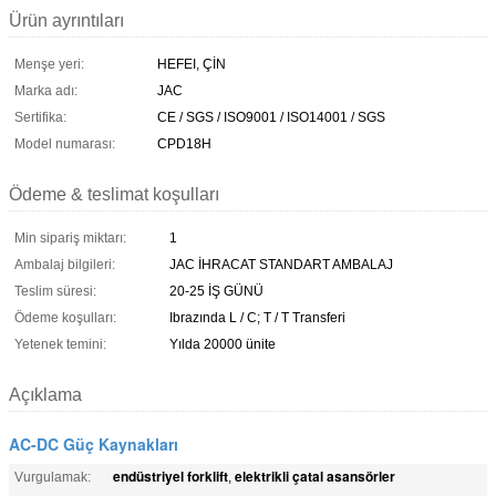
Ürün ayrıntıları
Menşe yeri:
HEFEI, ÇİN
Marka adı:
JAC
Sertifika:
CE / SGS / ISO9001 / ISO14001 / SGS
Model numarası:
CPD18H
Ödeme & teslimat koşulları
Min sipariş miktarı:
1
Ambalaj bilgileri:
JAC İHRACAT STANDART AMBALAJ
Teslim süresi:
20-25 İŞ GÜNÜ
Ödeme koşulları:
Ibrazında L / C; T / T Transferi
Yetenek temini:
Yılda 20000 ünite
Açıklama
AC-DC Güç Kaynakları
endüstriyel forklift
elektrikli çatal asansörler
Vurgulamak:
,