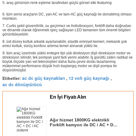
5. araç görünüm renk eşleme tarafından güçlü görsel etki featuring
6. tüm serisi araçların DC, yarı AC ve tam-AC güç kaynağı ile donatılmış olması
mümkün.
7. Curtis şekil güvenilirlik, su geçirmez ve Antivibrasyon, forklift daha doğrudan
ve dinamik olarak öğrenmek işleç sağlayan LED tamamen tüm önemli bilgileri
görüntüleyebilir.
8. üst düzey koltuk arkalık ayarlanabilir, elastik emniyet kemeri, mekanik şok
emici koltuk, sürüş konforu artırma temel alınarak yüklü ile.
9. tüm araç üzerinde yüklü entegre tipi yük direksiyon dişli direksiyon motor ve
direksiyon silindir, tek pompalı şant fark yerini alabilir. İş gürültü zaten radikal ve
büyük ölçüde yan set teknolojileri daha fazla çevre dostu tasarlanmış
mükemmel performansı düşük hızlı başlangıç motor ve dişli pompa ile
düşürülmüştür.
ac dc güç kaynakları
12 volt güç kaynağı
Etiketler:
,
,
ac dc dönüştürücü
En İyi Fiyatı Alın
Ağır hizmet 1800KG elektrikli
Forklift kamyon ile DC / AC + DC /
AC sistemi