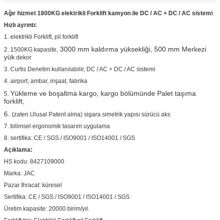
Ağır hizmet 1800KG elektrikli Forklift kamyon ile DC / AC + DC / AC sistemi
Hızlı ayrıntı:
1. elektrikli Forklift, pil forklift
3000 mm kaldırma yüksekliği, 500 mm Merkezi
2. 1500KG kapasite,
yük
dekor
3. Curtis Denetim kullanılabilir, DC / AC + DC / AC sistemi
4. airport, ambar, inşaat, fabrika
Yükleme ve boşaltma kargo, kargo bölümünde Palet taşıma
5.
forklift,
6.
(zaten Ulusal Patent alma) sigara simetrik yapısı sürücü aks
7. bilimsel ergonomik tasarım uygulama
8. sertifika: CE / SGS / ISO9001 / ISO14001 / SGS
Açıklama:
HS kodu: 8427109000
Marka: JAC
Pazar İhracat: küresel
Sertifika: CE / SGS / ISO9001 / ISO14001 / SGS
Üretim kapasite: 20000 birim/yıl.