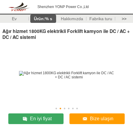
Shenzhen YONP Power Co.,Ltd
Ev
Ürün:% s
Hakkımızda
Fabrika turu
>>
Ağır hizmet 1800KG elektrikli Forklift kamyon ile DC / AC +
DC / AC sistemi
En iyi fiyat
Bize ulaşın