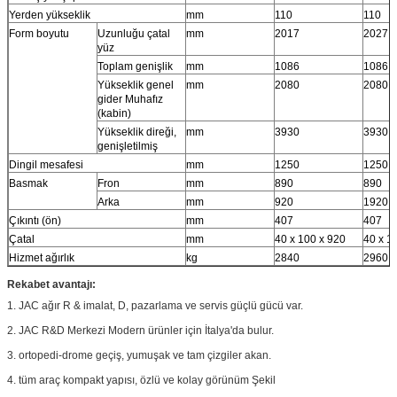
Yerden yükseklik
mm
110
110
Form boyutu
Uzunluğu çatal
mm
2017
2027
yüz
Toplam genişlik
mm
1086
1086
Yükseklik genel
mm
2080
2080
gider Muhafız
(kabin)
Yükseklik direği,
mm
3930
3930
genişletilmiş
Dingil mesafesi
mm
1250
1250
Basmak
Fron
mm
890
890
Arka
mm
920
1920
Çıkıntı (ön)
mm
407
407
Çatal
mm
40 x 100 x 920
40 x 1
Hizmet ağırlık
kg
2840
2960
Rekabet avantajı:
1. JAC ağır R & imalat, D, pazarlama ve servis güçlü gücü var.
2. JAC R&D Merkezi Modern ürünler için İtalya'da bulur.
3. ortopedi-drome geçiş, yumuşak ve tam çizgiler akan.
4. tüm araç kompakt yapısı, özlü ve kolay görünüm Şekil