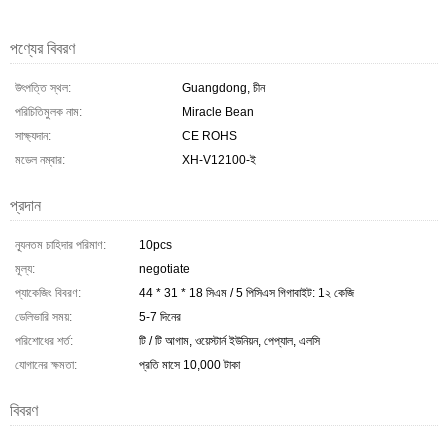
পণ্যের বিবরণ
উৎপত্তি স্থল:
Guangdong, চীন
পরিচিতিমুলক নাম:
Miracle Bean
সাক্ষ্যদান:
CE ROHS
মডেল নম্বার:
XH-V12100-ই
প্রদান
ন্যূনতম চাহিদার পরিমাণ:
10pcs
মূল্য:
negotiate
প্যাকেজিং বিবরণ:
44 * 31 * 18 সিএম / 5 পিসিএস গিগাবাইট: 1২ কেজি
ডেলিভারি সময়:
5-7 দিনের
পরিশোধের শর্ত:
টি / টি আগাম, ওয়েস্টার্ন ইউনিয়ন, পেপ্যাল, এলসি
যোগানের ক্ষমতা:
প্রতি মাসে 10,000 টাকা
বিবরণ