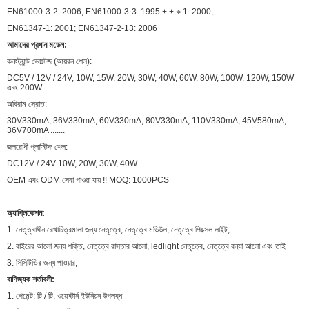
EN61000-3-2: 2006; EN61000-3-3: 1995 + + ক 1: 2000;
EN61347-1: 2001; EN61347-2-13: 2006
আমাদের প্রধান মডেল:
কনস্ট্যান্ট ভোল্টেজ (আয়রন শেল):
DC5V / 12V / 24V, 10W, 15W, 20W, 30W, 40W, 60W, 80W, 100W, 120W, 150W
এবং 200W
অবিরাম স্রোত:
30V330mA, 36V330mA, 60V330mA, 80V330mA, 110V330mA, 45V580mA,
36V700mA .......
জলরোধী প্লাস্টিক শেল:
DC12V / 24V 10W, 20W, 30W, 40W .......
OEM এবং ODM সেবা পাওয়া যায় !! MOQ: 1000PCS
অ্যাপ্লিকেশন:
1. নেতৃত্বাধীন রেখাচিত্রমালা জন্য নেতৃত্বে, নেতৃত্বে মডিউল, নেতৃত্বে পিক্সেল লাইট,
2. বাইরের আলো জন্য শক্তি, নেতৃত্বে রাস্তার আলো, ledlight নেতৃত্বে, নেতৃত্বে বন্যা আলো এবং তাই
3. সিসিটিভির জন্য পাওয়ার,
বাণিজ্যক শর্তাবলী:
1. পেমেন্ট: টি / টি, ওয়েস্টার্ন ইউনিয়ন উপলব্ধ