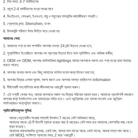
2. লিড সময়: 3-7 কার্যদিবসের
3. নমুনা 2-4 কার্যদিবসের মধ্যে পাওয়া যাবে
4. ডিএইচএল, ফেডএক্স, ইএমএস, বায়ু ও সমুদ্রের মালভূমির জাহাজীকরণ পদ্ধতি।
5. গ্রেপ্তার বন্দর: Shenzhen, হংকং
6. ডিসকাউন্ট পরিমাণ উপর ভিত্তি করে দেওয়া হয়
আমাদের সেবা:
1. আমাদের পণ্য বা দাম সম্পর্কিত আপনার তদন্ত 24 ঘন্টা উত্তর দেওয়া হবে;
2. সুপ্রশিক্ষিত ইংরেজিতে আপনার সব প্রশ্নের উত্তর দিতে ভাল প্রশিক্ষিত এবং অভিজ্ঞ কর্মীরা;
3. OEM এবং ODM, আপনার কাস্টমাইজড lightings আমরা আপনাকে নকশা এবং পণ্য মধ্যে রাখা সাহায্য
করতে পারেন;
4. আপনার অনন্য নকশা এবং কিছু আমাদের বর্তমান মডেল জন্য বিতরণ করা হয়;
5. আপনার বিক্রয় এলাকা সুরক্ষা, নকশা ধারণা এবং আপনার সমস্ত ব্যক্তিগত informaton
6. দীর্ঘমেয়াদী সহযোগিতার জন্য জীবনকালের ওয়ারেন্টি প্রদান করুন।
7. এই পণ্যটি কেনার পরে, আমরা আপনাকে সজাগ পর বিক্রয় পরিষেবা প্রদান করব। আমাদের প্রকৌশলী সাবধানে
আপনার জন্য ইনস্টলেশন এবং ব্যবহারের গাইড হবে। এতে কন্ট্রোলার এবং হালকা সংযোগ এবং কন্ট্রোল
সফটওয়্যারও অন্তর্ভুক্ত থাকবে।
প্রতিযোগিতামূলক সুবিধা:
আমরা নেতৃত্বাধীন পাওয়ার সাপ্লাই উৎপাদন 7 বছরের বেশি অভিজ্ঞতা আছে,
আমাদের আরো ২0 টি বিদেশী গ্রাহক রয়েছে যারা 3 বছরেরও বেশি সময় ধরে আমাদের কোম্পানির কাছ থেকে
ক্রয় করেছে।
আমাদের কারখানাগুলির তুলনায়, একই দাম, আমরা ভাল মানের আছে একই মানের, আমরা সস্তা দাম আছে।
ছোট MOQ, সংক্ষিপ্ত প্রসবের সময়, 2 বছর 'ওয়ারেন্টি।