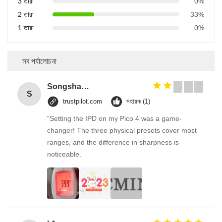
3 তারা
0%
2 তারা
33%
1 তারা
0%
সব পর্যালোচনা
Songshang
S
trustpilot.com
সহায়ক (1)
"Setting the IPD on my Pico 4 was a game-
changer! The three physical presets cover most
ranges, and the difference in sharpness is
noticeable.