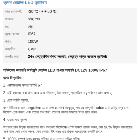
ধ্রুবক ভোল্টেজ LED ড্রাইভার
কাজ তথ্যাবলী:
-30 ℃ - + + 50 ℃
উপাদান:
লৌহ শেল
রঙ:
গ্রে
সুরক্ষা ক্লাস:
IP67
শক্তি:
100W
ওয়ারান্টীর:
২ বছর
24v নেতৃত্বাধীন শক্তি সরবরাহ
নেতৃত্বে শক্তি সরবরাহ ড্রাইভার
লক্ষণীয় করা:
,
আউটডোর জলরোধী কনস্ট্যান্ট ভোল্টেজ LED পাওয়ার সাপ্লাই DC12V 100W IP67
দ্রুত বিস্তারিত:
1. ওয়াটারপ্রুফ নকশা আইপি 67
2. এটি ব্যবহার করা যাবে অন্দর এবং বহিরঙ্গন, উচ্চ দক্ষতা, প্রাকৃতিক বায়ু পরিচলন তাপ অপচয়,
3. ছোট সার্কিট সুরক্ষা,
যখন ইতিবাচক এবং negotive একে অপরের সাথে সংযুক্ত, পাওয়ার সাপ্লাই automatically বন্ধ হবে,
সিস্টেম চেক করুন, এবং তারের সংশোধন, তারপর আবার ক্ষমতার উপর সুইচ করুন
4. ওভারলোড সুরক্ষা,
অনুগ্রহপূর্বক বিদ্যুৎ সরবরাহের সাথে সংযুক্ত সিস্টেমের মোট ক্ষমতা প্রদান করুন, তার 90% বিদ্যুৎ সরবরাহের
সঙ্গে ভাল লোড লোড করুন, লোড লোডিং দীর্ঘ সময় ধরে বিদ্যুৎ সরবরাহের কাজটি রাখবে।
5. 100% সম্পূর্ণ লোড বয়সের পরীক্ষা, dielectic শক্তি পরীক্ষা,