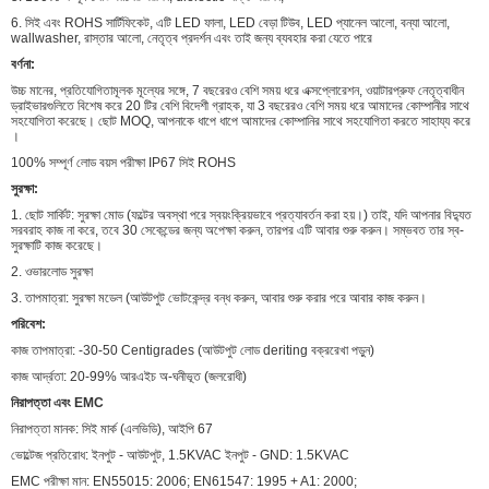
6. সিই এবং ROHS সার্টিফিকেট, এটি LED ফালা, LED বেড়া টিউব, LED প্যানেল আলো, বন্যা আলো,
wallwasher, রাস্তার আলো, নেতৃত্ব প্রদর্শন এবং তাই জন্য ব্যবহার করা যেতে পারে
বর্ণনা:
উচ্চ মানের, প্রতিযোগিতামূলক মূল্যের সঙ্গে, 7 বছরেরও বেশি সময় ধরে এক্সপ্লোরেশন, ওয়াটারপ্রুফ নেতৃত্বাধীন
ড্রাইভারগুলিতে বিশেষ করে 20 টির বেশি বিদেশী গ্রাহক, যা 3 বছরেরও বেশি সময় ধরে আমাদের কোম্পানীর সাথে
সহযোগিতা করেছে। ছোট MOQ, আপনাকে ধাপে ধাপে আমাদের কোম্পানির সাথে সহযোগিতা করতে সাহায্য করে
।
100% সম্পূর্ণ লোড বয়স পরীক্ষা IP67 সিই ROHS
সুরক্ষা:
1. ছোট সার্কিট: সুরক্ষা মোড (ফল্টের অবস্থা পরে স্বয়ংক্রিয়ভাবে প্রত্যাবর্তন করা হয়।) তাই, যদি আপনার বিদ্যুত
সরবরাহ কাজ না করে, তবে 30 সেকেন্ডের জন্য অপেক্ষা করুন, তারপর এটি আবার শুরু করুন। সম্ভবত তার স্ব-
সুরক্ষাটি কাজ করেছে।
2. ওভারলোড সুরক্ষা
3. তাপমাত্রা: সুরক্ষা মডেল (আউটপুট ভোটকেন্দ্র বন্ধ করুন, আবার শুরু করার পরে আবার কাজ করুন।
পরিবেশ:
কাজ তাপমাত্রা: -30-50 Centigrades (আউটপুট লোড deriting বক্ররেখা পড়ুন)
কাজ আর্দ্রতা: 20-99% আরএইচ অ-ঘনীভূত (জলরোধী)
নিরাপত্তা এবং EMC
নিরাপত্তা মানক: সিই মার্ক (এলভিডি), আইপি 67
ভোল্টেজ প্রতিরোধ: ইনপুট - আউটপুট, 1.5KVAC ইনপুট - GND: 1.5KVAC
EMC পরীক্ষা মান: EN55015: 2006; EN61547: 1995 + A1: 2000;