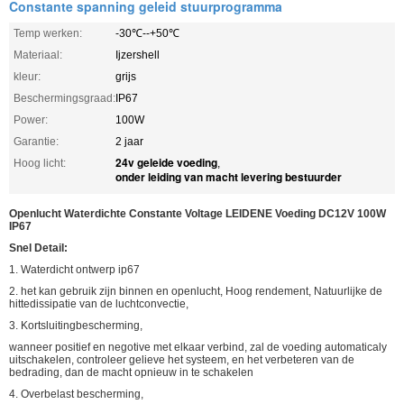
Constante spanning geleid stuurprogramma
Temp werken:
-30℃--+50℃
Materiaal:
Ijzershell
kleur:
grijs
Beschermingsgraad:
IP67
Power:
100W
Garantie:
2 jaar
24v geleide voeding
Hoog licht:
,
onder leiding van macht levering bestuurder
Openlucht Waterdichte Constante Voltage LEIDENE Voeding DC12V 100W
IP67
Snel Detail:
1. Waterdicht ontwerp ip67
2. het kan gebruik zijn binnen en openlucht, Hoog rendement, Natuurlijke de
hittedissipatie van de luchtconvectie,
3. Kortsluitingbescherming,
wanneer positief en negotive met elkaar verbind, zal de voeding automaticaly
uitschakelen, controleer gelieve het systeem, en het verbeteren van de
bedrading, dan de macht opnieuw in te schakelen
4. Overbelast bescherming,