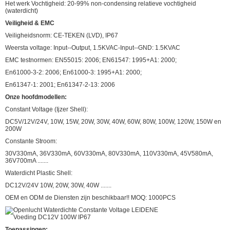
Het werk Vochtigheid: 20-99% non-condensing relatieve vochtigheid
(waterdicht)
Veiligheid & EMC
Veiligheidsnorm: CE-TEKEN (LVD), IP67
Weersta voltage: Input--Output, 1.5KVAC-Input--GND: 1.5KVAC
EMC testnormen: EN55015: 2006; EN61547: 1995+A1: 2000;
En61000-3-2: 2006; En61000-3: 1995+A1: 2000;
En61347-1: 2001; En61347-2-13: 2006
Onze hoofdmodellen:
Constant Voltage (Ijzer Shell):
DC5V/12V/24V, 10W, 15W, 20W, 30W, 40W, 60W, 80W, 100W, 120W, 150W en
200W
Constante Stroom:
30V330mA, 36V330mA, 60V330mA, 80V330mA, 110V330mA, 45V580mA,
36V700mA .......
Waterdicht Plastic Shell:
DC12V/24V 10W, 20W, 30W, 40W .......
OEM en ODM de Diensten zijn beschikbaar!! MOQ: 1000PCS
Toepassingen: