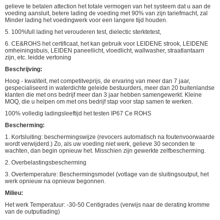
gelieve te betalen attection het totale vermogen van het systeem dat u aan de
voeding aansluit, betere lading de voeding met 90% van zijn tariefmacht, zal
Minder lading het voedingwerk voor een langere tijd houden.
5. 100%full lading het verouderen test, dielectic sterktetest,
6. CE&ROHS het certificaat, het kan gebruik voor LEIDENE strook, LEIDENE
omheiningsbuis, LEIDEN paneellicht, vloedlicht, wallwasher, straatlantaarn
zijn, etc. leidde vertoning
Beschrijving:
Hoog - kwaliteit, met competitveprijs, de ervaring van meer dan 7 jaar,
gespecialiseerd in waterdichte geleide bestuurders, meer dan 20 buitenlandse
klanten die met ons bedrijf meer dan 3 jaar hebben samengewerkt. Kleine
MOQ, die u helpen om met ons bedrijf stap voor stap samen te werken.
100% volledig ladingsleeftijd het testen IP67 Ce ROHS
Bescherming:
1. Kortsluiting: beschermingswijze (revocers automatisch na foutenvoorwaarde
wordt verwijderd.) Zo, als uw voeding niet werk, gelieve 30 seconden te
wachten, dan begin opnieuw het. Misschien zijn gewerkte zelfbescherming.
2. Overbelastingsbescherming
3. Overtemperature: Beschermingsmodel (votlage van de sluitingsoutput, het
werk opnieuw na opnieuw begonnen.
Milieu:
Het werk Temperatuur: -30-50 Centigrades (verwijs naar de derating kromme
van de outputlading)