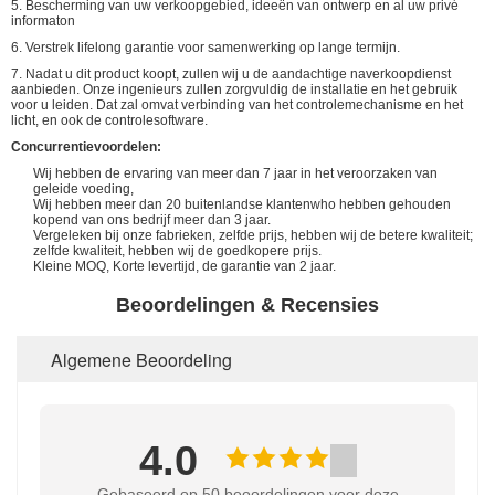
5. Bescherming van uw verkoopgebied, ideeën van ontwerp en al uw privé
informaton
6. Verstrek lifelong garantie voor samenwerking op lange termijn.
7. Nadat u dit product koopt, zullen wij u de aandachtige naverkoopdienst
aanbieden. Onze ingenieurs zullen zorgvuldig de installatie en het gebruik
voor u leiden. Dat zal omvat verbinding van het controlemechanisme en het
licht, en ook de controlesoftware.
Concurrentievoordelen:
Wij hebben de ervaring van meer dan 7 jaar in het veroorzaken van
geleide voeding,
Wij hebben meer dan 20 buitenlandse klantenwho hebben gehouden
kopend van ons bedrijf meer dan 3 jaar.
Vergeleken bij onze fabrieken, zelfde prijs, hebben wij de betere kwaliteit;
zelfde kwaliteit, hebben wij de goedkopere prijs.
Kleine MOQ, Korte levertijd, de garantie van 2 jaar.
Beoordelingen & Recensies
Algemene Beoordeling
4.0
Gebaseerd op 50 beoordelingen voor deze