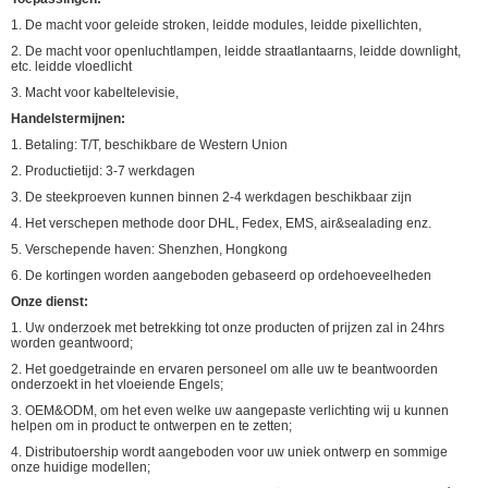
1. De macht voor geleide stroken, leidde modules, leidde pixellichten,
2. De macht voor openluchtlampen, leidde straatlantaarns, leidde downlight,
etc. leidde vloedlicht
3. Macht voor kabeltelevisie,
Handelstermijnen:
1. Betaling: T/T, beschikbare de Western Union
2. Productietijd: 3-7 werkdagen
3. De steekproeven kunnen binnen 2-4 werkdagen beschikbaar zijn
4. Het verschepen methode door DHL, Fedex, EMS, air&sealading enz.
5. Verschepende haven: Shenzhen, Hongkong
6. De kortingen worden aangeboden gebaseerd op ordehoeveelheden
Onze dienst:
1. Uw onderzoek met betrekking tot onze producten of prijzen zal in 24hrs
worden geantwoord;
2. Het goedgetrainde en ervaren personeel om alle uw te beantwoorden
onderzoekt in het vloeiende Engels;
3. OEM&ODM, om het even welke uw aangepaste verlichting wij u kunnen
helpen om in product te ontwerpen en te zetten;
4. Distributoership wordt aangeboden voor uw uniek ontwerp en sommige
onze huidige modellen;