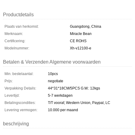
Productdetails
Plaats van herkomst:
Guangdong, China
Merknaam:
Miracle Bean
Certificering:
CE ROHS
Modelnummer:
Xh-v12100-e
Betalen & Verzenden Algemene voorwaarden
Min. bestelaantal:
10pcs
Prijs:
negotiate
Verpakking Details:
44*31*18CM/5PCS G.W.: 12kgs
Levertijd:
5-7 werkdagen
Betalingscondities:
T/T vooraf, Western Union, Paypal, LC
Levering vermogen:
10.000 per maand
beschrijving