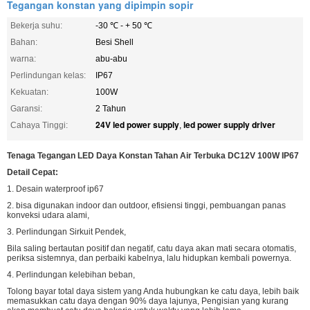
Tegangan konstan yang dipimpin sopir
Bekerja suhu:
-30 ℃ - + 50 ℃
Bahan:
Besi Shell
warna:
abu-abu
Perlindungan kelas:
IP67
Kekuatan:
100W
Garansi:
2 Tahun
24V led power supply
led power supply driver
Cahaya Tinggi:
,
Tenaga Tegangan LED Daya Konstan Tahan Air Terbuka DC12V 100W IP67
Detail Cepat:
1. Desain waterproof ip67
2. bisa digunakan indoor dan outdoor, efisiensi tinggi, pembuangan panas
konveksi udara alami,
3. Perlindungan Sirkuit Pendek,
Bila saling bertautan positif dan negatif, catu daya akan mati secara otomatis,
periksa sistemnya, dan perbaiki kabelnya, lalu hidupkan kembali powernya.
4. Perlindungan kelebihan beban,
Tolong bayar total daya sistem yang Anda hubungkan ke catu daya, lebih baik
memasukkan catu daya dengan 90% daya lajunya, Pengisian yang kurang