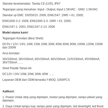
Standar keselamatan: Tanda CE (LVD), IP67
Tegangan yang menahan: Input - Output, Input 1.5KVAC - GND: 1.5KVAC
Standar uji EMC: EN55015: 2006; EN61547: 1995 + A1: 2000;
EN61000-3-2: 2006; EN61000-3-3: 1995 + A1: 2000;
EN61347-1: 2001; EN61347-2-13: 2006
Model utama kami:
Tegangan Konstan (Besi Shell):
DC5V / 12V / 24V, 10W, 15W, 20W, 30W, 40W, 60W, 80W, 100W, 120W, 150W
dan 200W
Arus konstan
30V330mA, 36V330mA, 60V330mA, 80V330mA, 110V330mA, 45V580mA,
36V700mA .......
Shell Plastik Tahan Air:
DC12V / 24V 10W, 20W, 30W, 40W .......
Layanan OEM dan ODM tersedia !! MOQ: 1000PCS
Aplikasi:
1. Power Untuk strip yang dipimpin, modul yang dipimpin, lampu piksel yang
dipimpin,
2. Daya Untuk lampu luar, lampu jalan yang dipimpin, led downlight, led flood