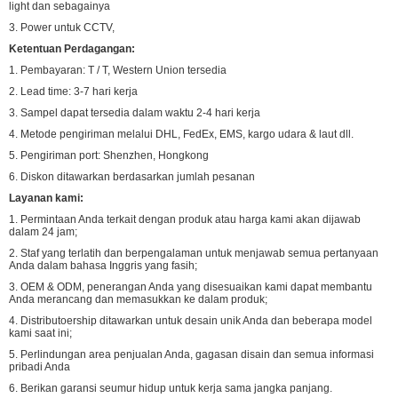
light dan sebagainya
3. Power untuk CCTV,
Ketentuan Perdagangan:
1. Pembayaran: T / T, Western Union tersedia
2. Lead time: 3-7 hari kerja
3. Sampel dapat tersedia dalam waktu 2-4 hari kerja
4. Metode pengiriman melalui DHL, FedEx, EMS, kargo udara & laut dll.
5. Pengiriman port: Shenzhen, Hongkong
6. Diskon ditawarkan berdasarkan jumlah pesanan
Layanan kami:
1. Permintaan Anda terkait dengan produk atau harga kami akan dijawab
dalam 24 jam;
2. Staf yang terlatih dan berpengalaman untuk menjawab semua pertanyaan
Anda dalam bahasa Inggris yang fasih;
3. OEM & ODM, penerangan Anda yang disesuaikan kami dapat membantu
Anda merancang dan memasukkan ke dalam produk;
4. Distributoership ditawarkan untuk desain unik Anda dan beberapa model
kami saat ini;
5. Perlindungan area penjualan Anda, gagasan disain dan semua informasi
pribadi Anda
6. Berikan garansi seumur hidup untuk kerja sama jangka panjang.