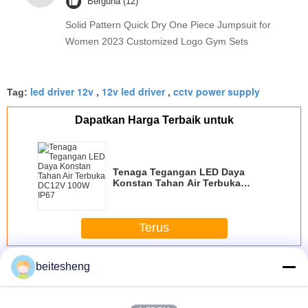
Berguna (12)
Solid Pattern Quick Dry One Piece Jumpsuit for
Women 2023 Customized Logo Gym Sets
led driver 12v
12v led driver
cctv power supply
Tag:
,
,
Dapatkan Harga Terbaik untuk
Tenaga Tegangan LED Daya
Konstan Tahan Air Terbuka
DC12V 100W IP67
Terus
Tegangan konstan yang dipimpin sopir
Lebih
beitesheng