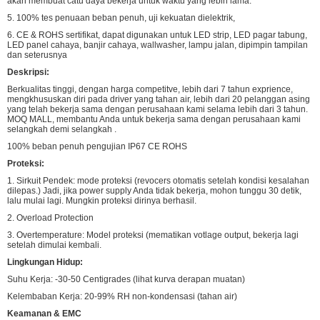
akan membuat catu daya bekerja untuk waktu yang lebih lama.
5. 100% tes penuaan beban penuh, uji kekuatan dielektrik,
6. CE & ROHS sertifikat, dapat digunakan untuk LED strip, LED pagar tabung,
LED panel cahaya, banjir cahaya, wallwasher, lampu jalan, dipimpin tampilan
dan seterusnya
Deskripsi:
Berkualitas tinggi, dengan harga competitve, lebih dari 7 tahun exprience,
mengkhususkan diri pada driver yang tahan air, lebih dari 20 pelanggan asing
yang telah bekerja sama dengan perusahaan kami selama lebih dari 3 tahun.
MOQ MALL, membantu Anda untuk bekerja sama dengan perusahaan kami
selangkah demi selangkah .
100% beban penuh pengujian IP67 CE ROHS
Proteksi:
1. Sirkuit Pendek: mode proteksi (revocers otomatis setelah kondisi kesalahan
dilepas.) Jadi, jika power supply Anda tidak bekerja, mohon tunggu 30 detik,
lalu mulai lagi. Mungkin proteksi dirinya berhasil.
2. Overload Protection
3. Overtemperature: Model proteksi (mematikan votlage output, bekerja lagi
setelah dimulai kembali.
Lingkungan Hidup:
Suhu Kerja: -30-50 Centigrades (lihat kurva derapan muatan)
Kelembaban Kerja: 20-99% RH non-kondensasi (tahan air)
Keamanan & EMC