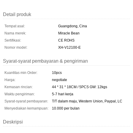
Detail produk
Tempat asal:
Guangdong, Cina
Nama merek:
Miracle Bean
Sertifikasi:
CE ROHS
Nomor model:
XH-V12100-E
Syarat-syarat pembayaran & pengiriman
Kuantitas min Order:
10pcs
Harga:
negotiate
Kemasan rincian:
44 * 31 * 18CM / 5PCS GW: 12kgs
Waktu pengiriman:
5-7 hari kerja
Syarat-syarat pembayaran:
T/T dalam maju, Western Union, Paypal, LC
Menyediakan kemampuan:
10.000 per bulan
Deskripsi