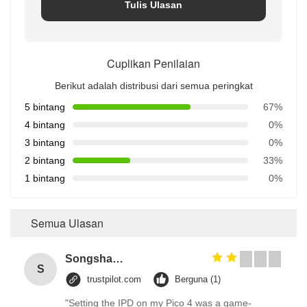
Tulis Ulasan
Cuplikan Penilaian
Berikut adalah distribusi dari semua peringkat
5 bintang
67%
4 bintang
0%
3 bintang
0%
2 bintang
33%
1 bintang
0%
Semua Ulasan
Songshang
S
trustpilot.com
Berguna (1)
"Setting the IPD on my Pico 4 was a game-