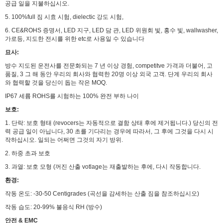
공급 일을 지불하십시오.
5. 100%full 짐 시효 시험, dielectic 강도 시험,
6. CE&ROHS 증명서, LED 지구, LED 담 관, LED 위원회 빛, 홍수 빛, wallwasher,
가로등, 지도한 전시를 위한 etc로 사용일 수 있습니다
묘사:
방수 지도된 운전사를 전문화되는 7 년 이상 경험, competitve 가격과 더불어, 고
품질, 3 그 해 동안 우리의 회사와 협력한 20명 이상 외국 고객. 단계 우리의 회사
와 협력할 것을 당신이 돕는 작은 MOQ.
IP67 세륨 ROHS를 시험하는 100% 완전 부하 나이
보호:
1. 단락: 보호 형태 (revocers는 자동적으로 결함 상태 후에 제거됩니다.) 당신의 전
력 공급 일이 아닙니다, 30 초를 기다리는 경우에 따라서, 그 후에 그것을 다시 시
작하십시오. 일되는 어쩌면 그것의 자기 방위.
2. 하중 초과 보호
3. 과열: 보호 모형 (꺼진 산출 votlage는 재출발하는 후에, 다시 작동합니다.
환경:
작동 온도: -30-50 Centigrades (곡선을 감세하는 산출 짐을 참조하십시오)
작동 습도: 20-99% 불응식 RH (방수)
안전 & EMC