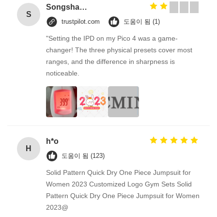
Songshang
S
trustpilot.com
도움이 됨 (1)
"Setting the IPD on my Pico 4 was a game-
changer! The three physical presets cover most
ranges, and the difference in sharpness is
noticeable.
h*o
H
도움이 됨 (123)
Solid Pattern Quick Dry One Piece Jumpsuit for
Women 2023 Customized Logo Gym Sets Solid
Pattern Quick Dry One Piece Jumpsuit for Women
2023@