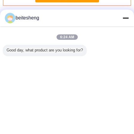
정 전압 led 드라이버
더 많은 것
beitesheng
6:24 AM
 위한 와트
360W는 지도한 가
6W 사무실 빛을 위
24VDC 75 와트 일
15W 12v
Good day, what product are you looking for?
immable
로등, 세륨을 위한
해 윙윙거리기 점
정한 전압
지구를 위
 운전사
지도한 일정한 전
화하는 넓은 입력
Dimmable LED 운
지도된 일
를 아래로
압 운전사를 방수
전압 LED 천장판
전사 1-10V, IP20
압 운전사
리하십시오
처리합니다
인 
언어를 바꾸십시오
Korean
홈
|
우리에 대하여
|
연락주세요
|
사이트맵
|
개인정보 보호 정책
탁상용 전망
Copyright © 2013 - 2026 Shenzhen YONP Power Co.,Ltd.