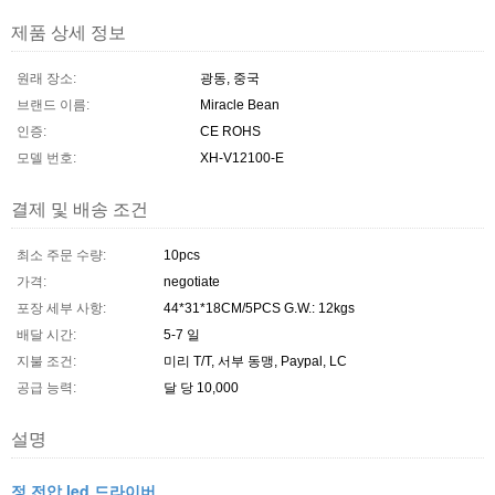
제품 상세 정보
원래 장소:
광동, 중국
브랜드 이름:
Miracle Bean
인증:
CE ROHS
모델 번호:
XH-V12100-E
결제 및 배송 조건
최소 주문 수량:
10pcs
가격:
negotiate
포장 세부 사항:
44*31*18CM/5PCS G.W.: 12kgs
배달 시간:
5-7 일
지불 조건:
미리 T/T, 서부 동맹, Paypal, LC
공급 능력:
달 당 10,000
설명
정 전압 led 드라이버