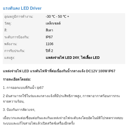
แรงดันคง LED Driver
อุณหภูมิการทำงาน:
-30 ℃ - 50 ℃ +
วัสดุ:
เหล็กเชลล์
สี:
สีเทา
ระดับการป้องกัน:
IP67
พลังงาน:
1106
การรับประกัน:
ปีที่ 2
แหล่งจ่ายไฟ LED 24V
ไฟเลี้ยง LED
แสงสูง:
,
แหล่งจ่ายไฟ LED แรงดันไฟฟ้าที่ต่อเนื่องกันน้ำกลางแจ้ง DC12V 100W IP67
รายละเอียดโดยย่อ:
1. การออกแบบที่กันน้ำ ip67
2 มันสามารถใช้ในร่มและกลางแจ้งที่มีประสิทธิภาพสูง, การพาอากาศร้อนการกระ
จายความร้อน,
3. ป้องกันการลัดวงจร,
เมื่อบวกและต่อเชื่อมต่อกันและกันแหล่งจ่ายไฟจะดับลงโดยอัตโนมัติโปรดตรวจสอบ
ระบบและแก้ไขสายไฟแล้วเปิดสวิตช์เครื่องอีกครั้ง