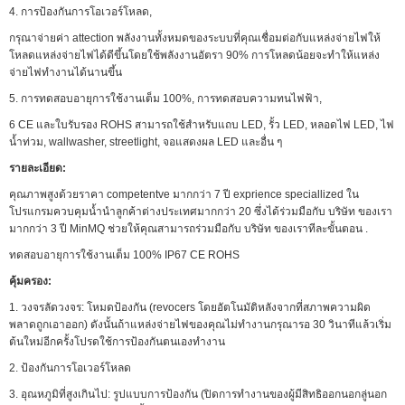
4. การป้องกันการโอเวอร์โหลด,
กรุณาจ่ายค่า attection พลังงานทั้งหมดของระบบที่คุณเชื่อมต่อกับแหล่งจ่ายไฟให้
โหลดแหล่งจ่ายไฟได้ดีขึ้นโดยใช้พลังงานอัตรา 90% การโหลดน้อยจะทำให้แหล่ง
จ่ายไฟทำงานได้นานขึ้น
5. การทดสอบอายุการใช้งานเต็ม 100%, การทดสอบความทนไฟฟ้า,
6 CE และใบรับรอง ROHS สามารถใช้สำหรับแถบ LED, รั้ว LED, หลอดไฟ LED, ไฟ
น้ำท่วม, wallwasher, streetlight, จอแสดงผล LED และอื่น ๆ
รายละเอียด:
คุณภาพสูงด้วยราคา competentve มากกว่า 7 ปี exprience speciallized ใน
โปรแกรมควบคุมน้ำนำลูกค้าต่างประเทศมากกว่า 20 ซึ่งได้ร่วมมือกับ บริษัท ของเรา
มากกว่า 3 ปี MinMQ ช่วยให้คุณสามารถร่วมมือกับ บริษัท ของเราทีละขั้นตอน .
ทดสอบอายุการใช้งานเต็ม 100% IP67 CE ROHS
คุ้มครอง:
1. วงจรลัดวงจร: โหมดป้องกัน (revocers โดยอัตโนมัติหลังจากที่สภาพความผิด
พลาดถูกเอาออก) ดังนั้นถ้าแหล่งจ่ายไฟของคุณไม่ทำงานกรุณารอ 30 วินาทีแล้วเริ่ม
ต้นใหม่อีกครั้งโปรดใช้การป้องกันตนเองทำงาน
2. ป้องกันการโอเวอร์โหลด
3. อุณหภูมิที่สูงเกินไป: รูปแบบการป้องกัน (ปิดการทำงานของผู้มีสิทธิออกนอกลู่นอก