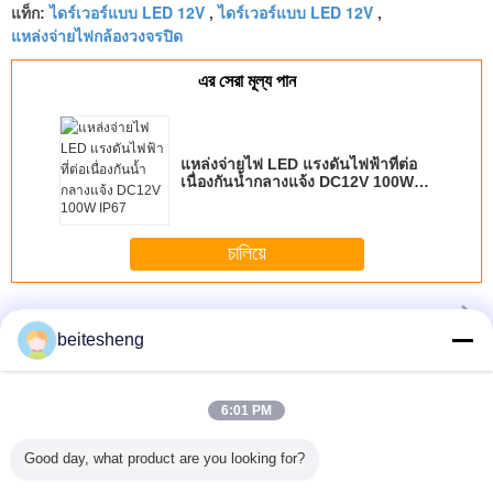
ไดร์เวอร์แบบ LED 12V
ไดร์เวอร์แบบ LED 12V
แท็ก:
,
,
แหล่งจ่ายไฟกล้องวงจรปิด
এর সেরা মূল্য পান
แหล่งจ่ายไฟ LED แรงดันไฟฟ้าที่ต่อ
เนื่องกันน้ำกลางแจ้ง DC12V 100W
IP67
চালিয়ে
แรงดันคง LED Driver
มากกว่า
beitesheng
6:01 PM
of 50
ไดรเวอร์แรงดัน
ไฟ LED อินพุทอิ
24VDC 75W
15W 1
1-10V
ไฟฟ้าคงที่กันน้ำ
นพุต 6 วัตต์ไม่มี
Constant Voltage
Outdoo
Good day, what product are you looking for?
le LED
360W สำหรับไฟ
โคมไฟเพดานไม่มี
Dimmable LED
Driver แรง
50mA For
ถนน LED, CE
แสงสำหรับออฟฟิศ
Driver 1-10V , 4 -
คงที่สำหร