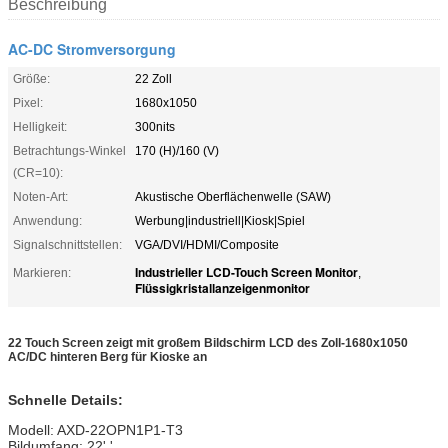
Beschreibung
AC-DC Stromversorgung
Größe:
22 Zoll
Pixel:
1680x1050
Helligkeit:
300nits
Betrachtungs-Winkel
170 (H)/160 (V)
(CR=10):
Noten-Art:
Akustische Oberflächenwelle (SAW)
Anwendung:
Werbung|industriell|Kiosk|Spiel
Signalschnittstellen:
VGA/DVI/HDMI/Composite
Industrieller LCD-Touch Screen Monitor
Markieren:
,
Flüssigkristallanzeigenmonitor
22 Touch Screen zeigt mit großem Bildschirm LCD des Zoll-1680x1050
AC/DC hinteren Berg für Kioske an
Schnelle Details:
Modell: AXD-22OPN1P1-T3
Bildumfang: 22' '