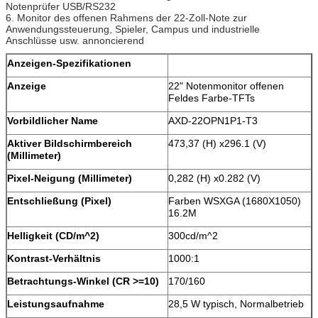
Notenprüfer USB/RS232
6. Monitor des offenen Rahmens der 22-Zoll-Note zur
Anwendungssteuerung, Spieler, Campus und industrielle
Anschlüsse usw. annoncierend
Anzeigen-Spezifikationen
Anzeige
22" Notenmonitor offenen
Feldes Farbe-TFTs
Vorbildlicher Name
AXD-22OPN1P1-T3
Aktiver Bildschirmbereich
473,37 (H) x296.1 (V)
(Millimeter)
Pixel-Neigung (Millimeter)
0,282 (H) x0.282 (V)
Entschließung (Pixel)
Farben WSXGA (1680X1050)
16.2M
Helligkeit (CD/m^2)
300cd/m^2
Kontrast-Verhältnis
1000:1
Betrachtungs-Winkel (CR >=10)
170/160
Leistungsaufnahme
28,5 W typisch, Normalbetrieb