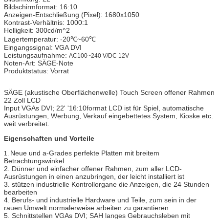
Bildschirmformat: 16:10
Anzeigen-Entschließung (Pixel): 1680x1050
Kontrast-Verhältnis: 1000:1
Helligkeit: 300cd/m^2
Lagertemperatur: -20℃~60℃
Eingangssignal: VGA DVI
Leistungsaufnahme:
AC100~240 V/DC 12V
Noten-Art: SÄGE-Note
Produktstatus: Vorrat
SÄGE (akustische Oberflächenwelle) Touch Screen offener Rahmen
22 Zoll LCD
Input VGAs DVI; 22' '16:10format LCD ist für Spiel, automatische
Ausrüstungen, Werbung, Verkauf eingebettetes System, Kioske etc.
weit verbreitet.
Eigenschaften und Vorteile
Neue und a-Grades perfekte Platten mit breitem
1.
Betrachtungswinkel
2. Dünner und einfacher offener Rahmen, zum aller LCD-
Ausrüstungen in einen anzubringen, der leicht installiert ist
3. stützen industrielle Kontrollorgane die Anzeigen, die 24 Stunden
bearbeiten
4. Berufs- und industrielle Hardware und Teile, zum sein in der
rauen Umwelt normalerweise arbeiten zu garantieren
5. Schnittstellen VGAs DVI; SAH langes Gebrauchsleben mit