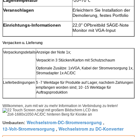
Lagertemperatur
-20~70℃
Veranschlagen
Erleichtern Sie Installation der
Demolierung, festes Portfolio
Einrichtungs-Informationen
22,0" OPbreitbild SÄGE-Note
Monitor mit VGA-Input
Verpacken u. Lieferung
Verpackungsdetails
Anzeige der Note 1x;
Verpackt in 3 Stücken/Karton mit Schutzschaum
Optionale Zusätze: 1xVGA, Kabel der Stromversorgung 1x,
Stromadapter 1x AC/DC
Lieferbedingungen
5 -7 Werktage für Produkte auf Lager, nachdem Zahlungen
empfangen worden sind; 10 -15 Werktage für
Auftragsproduktion
Willkommen, zum mit wir zu mehr Information in Verbindung zu treten!
Wechselstrom-DC-Stromversorgung
Umbauten:
,
12-Volt-Stromversorgung
Wechselstrom zu DC-Konverter
,