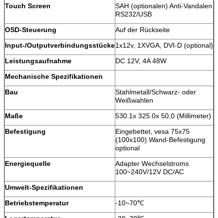
Touch Screen
SAH (optionalen) Anti-Vandalen
RS232/USB
OSD-Steuerung
Auf der Rückseite
Input-/Outputverbindungsstücke
1x12v, 1XVGA, DVI-D (optional)
Leistungsaufnahme
DC 12V, 4A 48W
Mechanische Spezifikationen
Bau
Stahlmetall/Schwarz- oder
Weißwahlen
Maße
530.1x 325.0x 50,0 (Millimeter)
Befestigung
Eingebettet, vesa 75x75
(100x100) Wand-Befestigung
optional
Energiequelle
Adapter Wechselstroms
100~240V/12V DC/AC
Umwelt-Spezifikationen
Betriebstemperatur
-10~70℃