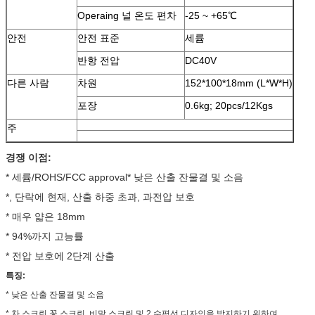
Operaing 널 온도 편차
-25 ~ +65℃
안전
안전 표준
세륨
반항 전압
DC40V
다른 사람
차원
152*100*18mm (L*W*H)
포장
0.6kg; 20pcs/12Kgs
주
경쟁 이점:
* 세륨/ROHS/FCC approval* 낮은 산출 잔물결 및 소음
*, 단락에 현재, 산출 하중 초과, 과전압 보호
* 매우 얇은 18mm
* 94%까지 고능률
* 전압 보호에 2단계 산출
특징:
* 낮은 산출 잔물결 및 소음
* 차 스크린 꽃 스크린, 비말 스크린 및 2 수평선 디자인을 방지하기 위하여