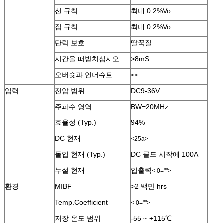
선 규칙
최대 0.2%Vo
짐 규칙
최대 0.2%Vo
단락 보호
딸꾹질
시간을 떠받치십시오
>8mS
오버슛과 언더슈트
<>
입력
전압 범위
DC9-36V
주파수 영역
BW=20MHz
효율성 (Typ.)
94%
DC 현재
<25a>
돌입 현재 (Typ.)
DC 콜드 시작에 100A
누설 현재
입출력
< 0="">
환경
MIBF
>2 백만 hrs
Temp.Coefficient
< 0="">
저장 온도 범위
-55 ~ +115℃