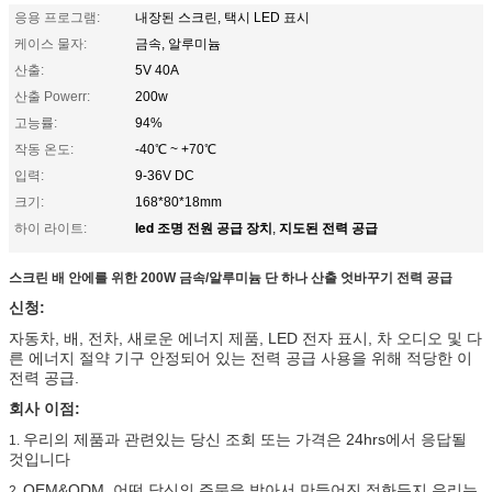
응용 프로그램:
내장된 스크린, 택시 LED 표시
케이스 물자:
금속, 알루미늄
산출:
5V 40A
산출 Powerr:
200w
고능률:
94%
작동 온도:
-40℃ ~ +70℃
입력:
9-36V DC
크기:
168*80*18mm
led 조명 전원 공급 장치
지도된 전력 공급
하이 라이트:
,
스크린 배 안에를 위한 200W 금속/알루미늄 단 하나 산출 엇바꾸기 전력 공급
신청:
자동차, 배, 전차, 새로운 에너지 제품, LED 전자 표시, 차 오디오 및 다
른 에너지 절약 기구 안정되어 있는 전력 공급 사용을 위해 적당한 이
전력 공급.
회사 이점:
우리의 제품과 관련있는 당신 조회 또는 가격은 24hrs에서 응답될
1.
것입니다
OEM&ODM, 어떤 당신의 주문을 받아서 만들어진 점화든지 우리는
2.