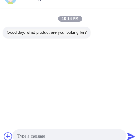
AC DC 스위칭 전원 공급 장치
더 많은 것
10:14 PM
Good day, what product are you looking for?
F SIM 접
4FF - Polybag에
IPhone 4 IPhone
IPhone를 위한 1대
3 1대의
기
있는 Sim 마이크로
5를 위한 플라스틱
의 결합 마이크로
SIM 접합
접합기 500pcs에
아BS 3FF 마이크
컴퓨터 SIM 접합기
여
Nano 3FF SIM 접
로 SIM 접합기
에 대하여 Nano 플
합기
라스틱 2 5 1.2 x
0.9cm
언어를 바꾸십시오
Korean
홈
|
우리에 대하여
|
연락주세요
|
사이트맵
|
개인정보 보호 정책
탁상용 전망
Copyright © 2013 - 2026 Shenzhen YONP Power Co.,Ltd.
All rights reserved. Developed by
ECER
견적 요청
문자 보내