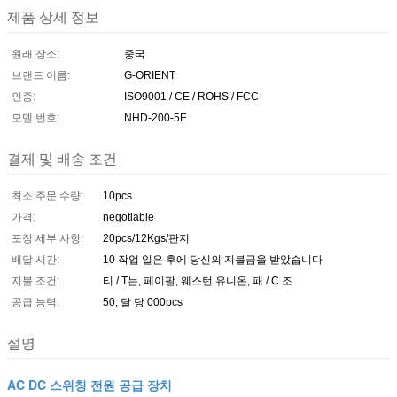
제품 상세 정보
원래 장소:
중국
브랜드 이름:
G-ORIENT
인증:
ISO9001 / CE / ROHS / FCC
모델 번호:
NHD-200-5E
결제 및 배송 조건
최소 주문 수량:
10pcs
가격:
negotiable
포장 세부 사항:
20pcs/12Kgs/판지
배달 시간:
10 작업 일은 후에 당신의 지불금을 받았습니다
지불 조건:
티 / T는, 페이팔, 웨스턴 유니온, 패 / C 조
공급 능력:
50, 달 당 000pcs
설명
AC DC 스위칭 전원 공급 장치